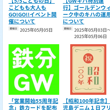
【5/5こどもの日】
【GWキハ特別運
こどもも大人も
行】ゴールデンウ
GO!GO!!イベント開
ーク中のキハの運
催について
について
開催日
2025年05月05日
開催日
2025年05月03日
2025年05月06日
「営業開始55周年記
【昭和100年記念
念」鉄カードを配布
児島デニム１日フ