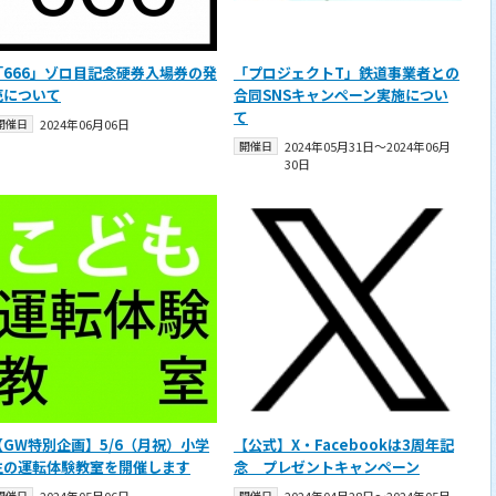
「666」ゾロ目記念硬券入場券の発
「プロジェクトT」鉄道事業者との
売について
合同SNSキャンペーン実施につい
て
開催日
2024年06月06日
開催日
2024年05月31日〜2024年06月
30日
【GW特別企画】5/6（月祝）小学
【公式】X・Facebookは3周年記
生の運転体験教室を開催します
念 プレゼントキャンペーン
開催日
開催日