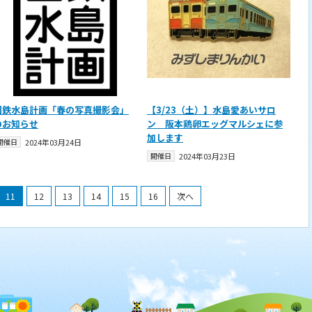
国鉄水島計画「春の写真撮影会」
【3/23（土）】水島愛あいサロ
のお知らせ
ン 阪本鶏卵エッグマルシェに参
加します
開催日
2024年03月24日
開催日
2024年03月23日
11
12
13
14
15
16
次へ