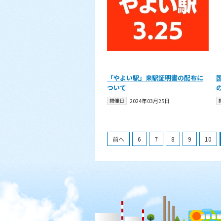
「やよい駅」来駅証明書の配布に
ついて
開催日
2024年03月25日
前へ
6
7
8
9
10