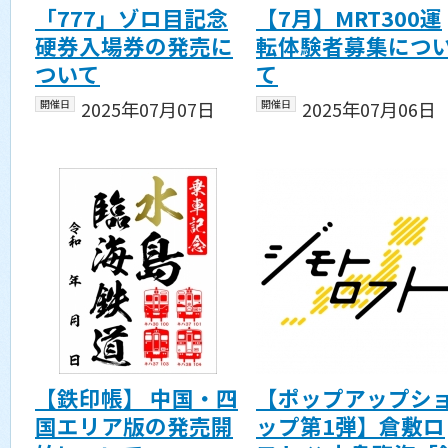
「777」ゾロ目記念
【7月】MRT300運
硬券入場券の発売に
転体験者募集につ
ついて
て
開催日
2025年07月07日
開催日
2025年07月06日
【鉄印帳】 中国・四
【ポップアップシ
国エリア版の発売開
ップ第1弾】倉敷ロ