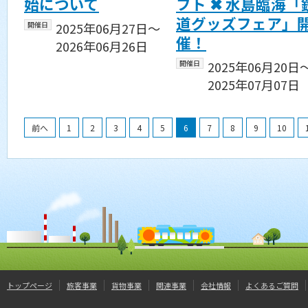
始について
フト ✖ 水島臨海「
道グッズフェア」
開催日
2025年06月27日〜
催！
2026年06月26日
開催日
2025年06月20日
2025年07月07日
前へ
1
2
3
4
5
6
7
8
9
10
トップページ
旅客事業
貨物事業
関連事業
会社情報
よくあるご質問