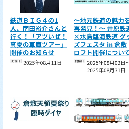
鉄道ＢＩＧ４の1
～地元鉄道の魅力
人、南田裕介さんと
再発見！～ 井原鉄
行く！「アツいぜ！
×水島臨海鉄道 グ
真夏の車庫ツアー」
ズフェスタ in 倉敷
開催のお知らせ
ロフト開催につい
開催日
2025年08月11日
開催日
2025年08月02日
2025年08月31日