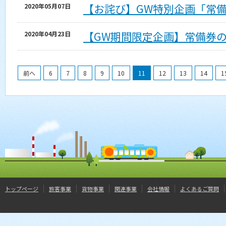
【お詫び】GW特別企画「常
2020年05月07日
【GW期間限定企画】常備券
2020年04月23日
前へ
6
7
8
9
10
11
12
13
14
1
トップページ
旅客事業
貨物事業
関連事業
会社情報
よくあるご質問