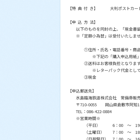
【特 典 付 き】 大判ポストカード
【申 込 方 法】
以下のものを同封の上、「現金書
※「定額小為替」は受付いたしま
①住所・氏名・電話番号・商品・
※下記の「購入申込用紙」をダ
②送料はお客様負担となりま
※レターパック代金として１回
③現金
【申込郵送先】
水島臨海鉄道株式会社 常備券販
〒710-0055 岡山県倉敷市阿知1-
TEL：086-422-0884
※営業時間※
（平日） 6：00 ～ 19：
（土曜日） 7：00 ～ 18：
（日祝祭日） 7：00 ～ 16：3