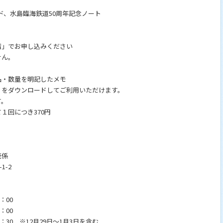
、水島臨海鉄道50周年記念ノート
留」でお申し込みください
せん。
数量を明記したメモ
ウンロードしてご利用いただけます。
す。
につき370円
売係
1-2
00
00
0 ※12月29日～1月3日を含む