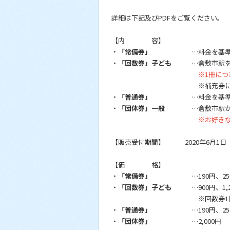
詳細は下記及びPDFをご覧ください。
【内 容】
・
「常備券」
…料金を基準とす
・
「回数券」子ども
…倉敷市駅を基
※1冊につ
※補充券になりますので、駅
・
「普通券」
…料金を基準とする
・
「団体券」一般
…倉敷市駅から球
※お好きな
【販売受付期間】 2020年6月1日
【価 格】
・
「常備券」
…190円、250円、3
・
「回数券」子ども
…900円、1,200
※回数券1冊に1つ
・
「普通券」
…190円、250円、
・
「団体券」
…2,000円