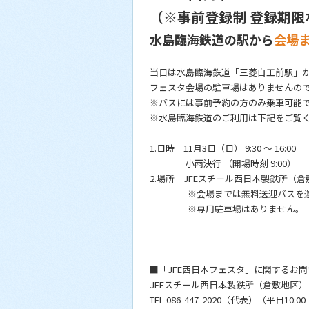
（※事前登録制 登録期限
水島臨海鉄道の駅から
会場
当日は水島臨海鉄道「三菱自工前駅」か
フェスタ会場の駐車場はありませんの
※バスには事前予約の方のみ乗車可能
※水島臨海鉄道のご利用は下記をご覧
1.日時 11月3日（日） 9:30 ～ 16:00
小雨決行 （開場時刻 9:00）
2.場所 JFEスチール西日本製鉄所（
※会場までは無料送迎バスを運
※専用駐車場はありません。
■「JFE西日本フェスタ」に関するお
JFEスチール西日本製鉄所（倉敷地区）
TEL 086-447-2020（代表）（平日10:0