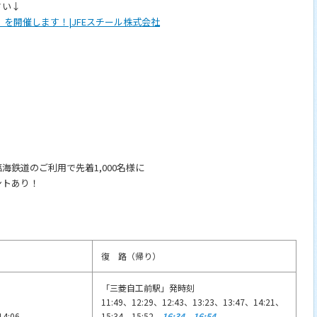
さい↓
しき」を開催します！|JFEスチール株式会社
鉄道のご利用で先着1,000名様に
ントあり！
。
復 路（帰り）
「三菱自工前駅」発時刻
、
11:49、12:29、12:43、13:23、13:47、14:21、
4:06
15:34、15:52、
16:34
、
16:54