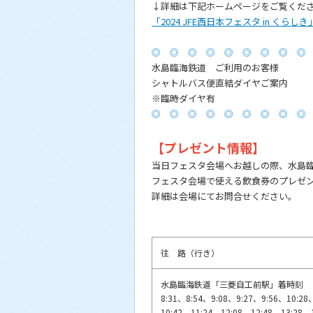
↓詳細は下記ホームページをご覧くだ
「2024 JFE西日本フェスタ in くら
◎ ◎ ◎ ◎ ◎ ◎ ◎ ◎ ◎
水島臨海鉄道 ご利用のお客様
シャトルバス便直結ダイヤご案内
※臨時ダイヤ有
◎ ◎ ◎ ◎ ◎ ◎ ◎ ◎ ◎
【プレゼント情報】
当日フェスタ会場へお越しの際、水島臨海
フェスタ会場で使える飲食券のプレゼ
詳細は会場にてお問合せください
往 路（行き）
水島臨海鉄道「三菱自工前駅」着時刻
8:31、8:54、9:08、9:27、9:56、10:28
10:42、11:24、12:08、12:48、13:28、1