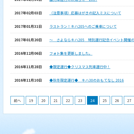
2017年02月03日
（注意事項）応募はがきの記入ミスについて
2017年01月31日
ラストラン！キハ205へのご乗車について
2017年01月20日
～ さよならキハ205 特別運行記念イベント開催
2016年12月06日
フォト集を更新しました。
2016年11月28日
◆限定運行◆クリスマス列車運行中！
2016年11月10日
◆秋冬限定運行◆ キハ30のおもてなし 2016
前へ
19
20
21
22
23
24
25
26
27