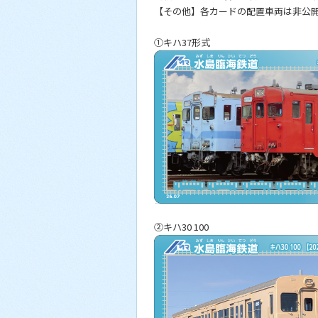
【その他】各カードの配置車両は非公
①キハ37形式
②キハ30 100