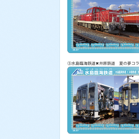
⑤水島臨海鉄道✖井原鉄道 夏の夢コ