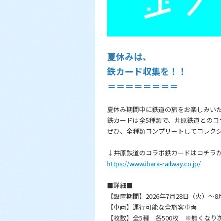
夏休みは、
鉄カード収集を！！
＝＝＝＝＝＝＝＝
夏休み期間中に鉄道の旅をお楽しみい
鉄カードは全5種類で、井原鉄道とのコ
ぜひ、全種類コンプリートしてコレク
↓井原鉄道のコラボ鉄カードはコチラ
https://www.ibara-railway.co.jp/
■詳細■
【設置期間】2026年7月28日（火）～8
【車両】運行可能な全旅客車両
【枚数】全5種 各500枚 ※無くなり