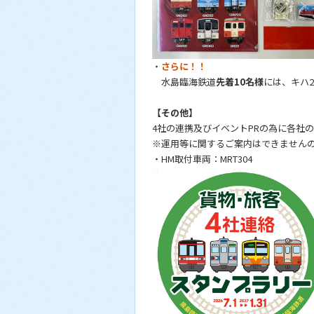
・
さらに！！
水島臨海鉄道
先着10名様
には、キハ
【その他】
4社の連携及びイベントPRの為に各社
※運用等に関するご案内はできません
・HM取付車両：MRT304