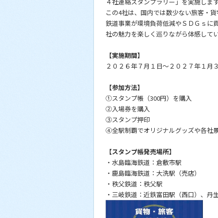
４社連絡スタンプラリー」を実施しま
この4社は、国内では数少ない旅客・貨
鉄道事業が環境負荷低減やＳＤＧｓに
社の魅力を楽しく巡りながら体感して
【実施期間】
２０２６年７月１日～２０２７年１月
【参加方法】
①スタンプ帳（300円）を購入
②入場券を購入
③スタンプ押印
④全駅制覇でオリジナルグッズや各社
【スタンプ帳発売場所】
・水島臨海鉄道：倉敷市駅
・鹿島臨海鉄道：大洗駅（売店）
・秩父鉄道：秩父駅
・三岐鉄道：近鉄富田駅（西口）、丹