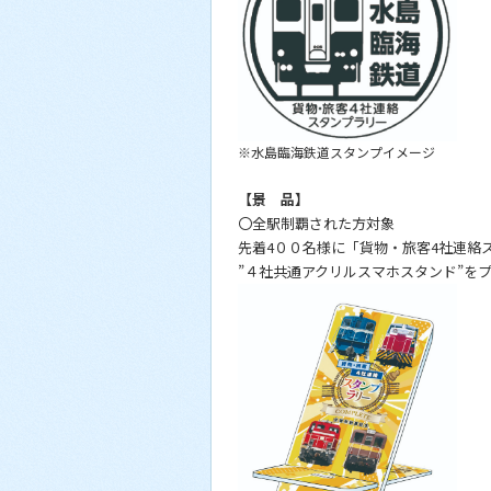
※水島臨海鉄道スタンプイメージ
【景 品】
〇全駅制覇された方対象
先着4００名様に「貨物・旅客4社連絡スタ
”​​４社共通アクリルスマホスタンド”を