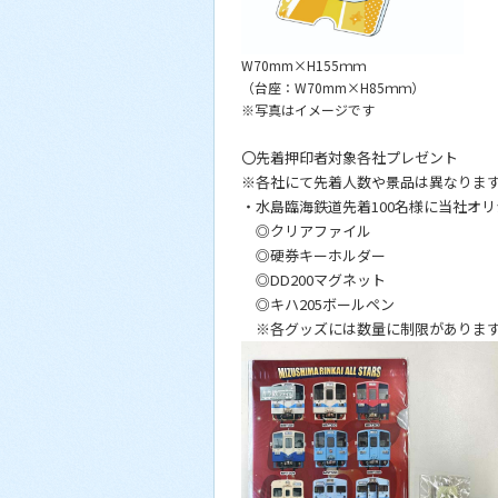
W70mm×H155ｍｍ
（台座：W70mm×H85ｍｍ）
※写真はイメージです
〇先着押印者対象各社プレゼント
※各社にて先着人数や景品は異なりま
・水島臨海鉄道先着100名様に当社オ
◎クリアファイル
◎硬券キーホルダー
◎DD200マグネット
◎キハ205ボールペン
※各グッズには数量に制限がありま