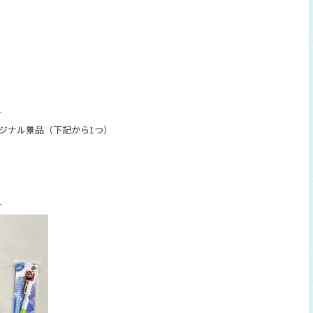
す
リジナル景品（下記から1つ）
す