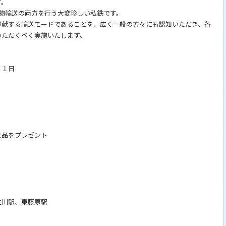
す。
物輸送の両方を行う大変珍しい私鉄です。
貢献する輸送モードであることを、広く一般の方々にも認知いただき、各
いただくべく実施いたします。
３１日
景品をプレゼント
生川駅、東藤原駅