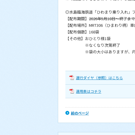
◎水島臨海鉄道「ひわまり乗り入れ」
【配布期間】
2026年5月18日～終了まで
【配布場所】MRT306（ひまわり柄）車
【配布個数】168袋
【その他】おひとり様1袋
※なくなり次第終了
※袋の大小はありますが、内容
運行ダイヤ（参照）はこちら
運用表はコチラ
前のページ