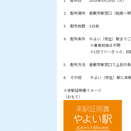
1. 配布日 2025年3月25日（火）
2. 配布場所 倉敷市駅窓口（始発～終
3. 配布枚数 325枚
4. 配布条件 やよい（弥生）駅まで
※乗車前後は不問
※1日フリーきっぷ、回数券
5. 配布方法 倉敷市駅窓口で上記の
6. その他 やよい（弥生）駅に来
※来駅証明書イメージ
（おもて）