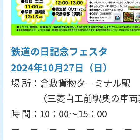
鉄道の日記念フェスタ
2024年10月27日（日）
場 所：倉敷貨物ターミナル駅
（三菱自工前駅奥の車両
時 間：10：00～15：00
－ － － － － － －