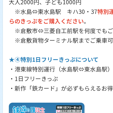
大人2000円、子ども1000円
※水島⇔東水島駅 キハ30・37
特別
らのきっぷをご購入ください
。
※倉敷市⇔三菱自工前駅を何度でもご
※倉敷貨物ターミナル駅までご乗車可
★④特別1日フリーきっぷについて
・港東線特別運行（水島駅⇔東水島駅）
・1日フリーきっぷ
・新作「鉄カード」が必ずもらえるお得