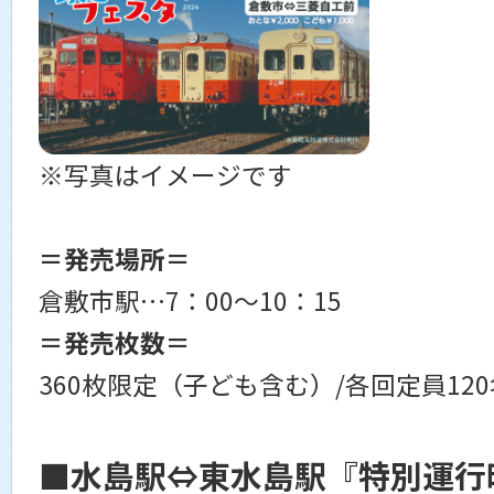
※写真はイメージです
＝発売場所＝
倉敷市駅…7：00～10：15
＝発売枚数＝
360枚限定（子ども含む）/各回定員120
■水島駅⇔東水島駅『特別運行